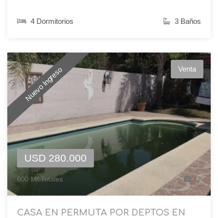
4 Dormitorios
3 Baños
Venta
Nuevo Ingreso
USD 280.000
600 M² Totales
12
CASA EN PERMUTA POR DEPTOS EN