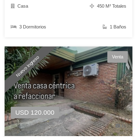
Casa
450 M² Totales
3 Dormitorios
1 Baños
Venta
Nuevo Ingreso
USD 120.000
360 M² Totales
12