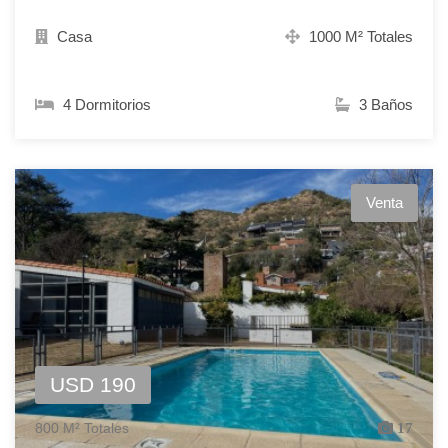
Casa
1000 M² Totales
4 Dormitorios
3 Baños
Venta
USD 190
800 M² Totales
17