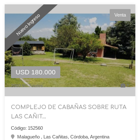
Venta
Nuevo Ingreso
USD 180.000
2000 M² Totales
7
COMPLEJO DE CABAÑAS SOBRE RUTA
LAS CAÑIT...
Código: 152560
Malagueño , Las Cañitas, Córdoba, Argentina